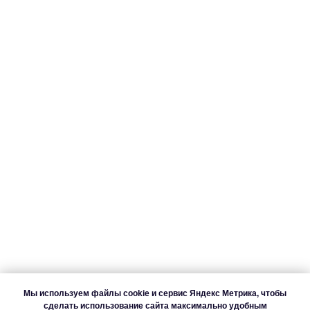
+7 952 993 16 18
+7 952 996 97 49
О нас
Игры
Стоимость
Новости
Политика конфиденциальности
О деятельности
Согласие на обработку
Мы используем файлы cookie и сервис Яндекс Метрика, чтобы
персональных данных
сделать использование сайта максимально удобным